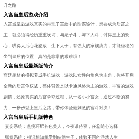
升之路
入宫当皇后游戏介绍
入宫当皇后游戏真实的再现了宫廷中的阴谋诡计，想要成为后宫之
主，就必须得经历重重坎坷，与妃子斗，与下人斗，讨得皇上的欢
心，哄得太后心花怒放，生下太子，有强大的家族势力，才能稳稳的
坐到皇后的位置，真的是非常的艰难哦！
入宫当皇后最新版简介
宫廷题材的模拟养成手机游戏，游戏以女性向角色为主角，你将开启
全新的后宫争权战，整体背景是以卡通风格为主的游戏，丰富的游戏
剧情，还原真实的后宫争夺过程，从一名小小宫女，通过不断的努
力，一步步登上皇后之路，带你体验最刺激的宫斗对决！
入宫当皇后手机版特色
·妻妾系统：燕瘦环肥各色美人，今夜谁侍寝，任您随心选择
·联姻系统：相识相知相爱到结婚生子，体验不同的游戏人生